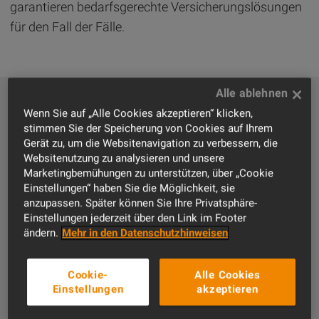
garantieren bedarfsgerechte Versicherungslösungen
für den Fall der Fälle.
Über 25.000 Kunden im Bauhaupt- und
Wenn Sie auf „Alle Cookies akzeptieren“ klicken,
Nebengewerbe, 9.000 Architekten, Planer und
stimmen Sie der Speicherung von Cookies auf Ihrem
Gerät zu, um die Websitenavigation zu verbessern, die
Ingenieure und etwa 15.000 sonstige Unternehmen
Websitenutzung zu analysieren und unsere
rund um die Baubranche, aus Dienstleistung,
Marketingbemühungen zu unterstützen, über „Cookie
Handwerk, Projektentwicklung und -management
Einstellungen“ haben Sie die Möglichkeit, sie
anzupassen. Später können Sie Ihre Privatsphäre-
vertrauen der Vertriebsdirektion Bau. In über 180.000
Einstellungen jederzeit über den Link im Footer
Verträgen sorgen wir dafür, dass Ihre Projekte nicht
ändern.
Mehr in den Datenschutzhinweisen
aus dem Ruder laufen. Unsere 6 Regionaldirektionen
verteilen sich auf 18 Standorte. Vertrauen Sie unseren
Cookie-
Alle Cookies
mehr als 100 Bauexperten, die Ihnen als
Einstellungen
akzeptieren
Ansprechpartner zur Verfügung stehen - jederzeit,