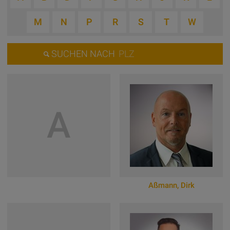
M
N
P
R
S
T
W
SUCHEN NACH
A
Aßmann
,
Dirk
Zum Online-Profil