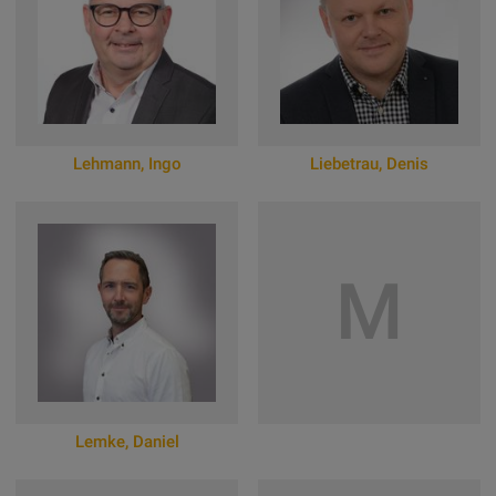
Lehmann
,
Ingo
Liebetrau
,
Denis
Zum Online-Profil
Zum Online-Profil
M
Lemke
,
Daniel