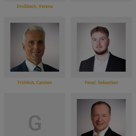
Droßbach
,
Verena
Zum Online-Profil
Fröhlich
,
Carsten
Fenzl
,
Sebastian
Zum Online-Profil
Zum Online-Profil
G