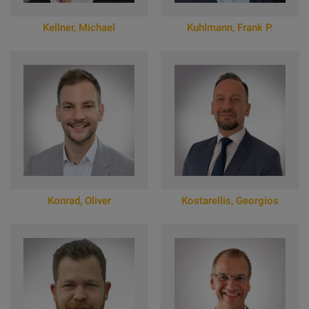
Kellner
,
Michael
Kuhlmann
,
Frank P.
Zum Online-Profil
Zum Online-Profil
Konrad
,
Oliver
Kostarellis
,
Georgios
Zum Online-Profil
Zum Online-Profil