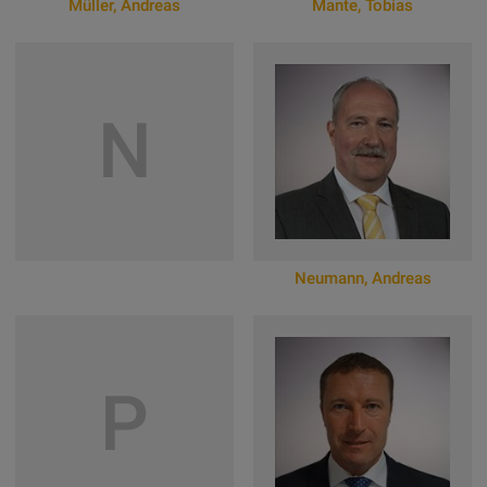
Müller
,
Andreas
Mante
,
Tobias
Zum Online-Profil
Zum Online-Profil
N
Neumann
,
Andreas
Zum Online-Profil
P