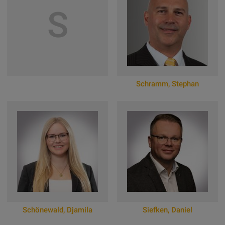
Zum Online-Profil
Zum Online-Profil
S
Schramm
,
Stephan
Zum Online-Profil
Schönewald
,
Djamila
Siefken
,
Daniel