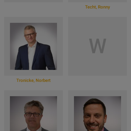
Techt
,
Ronny
Zum Online-Profil
W
Tronicke
,
Norbert
Zum Online-Profil