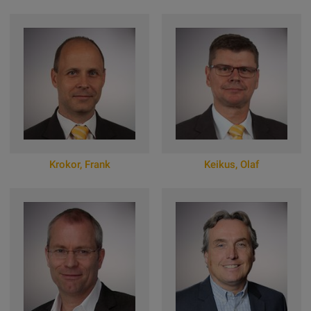
Zum Online-Profil
Krokor
,
Frank
Keikus
,
Olaf
Zum Online-Profil
Zum Online-Profil