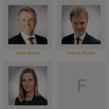
Zum Online-Profil
Drüke
,
Markus
Döhring
,
Michael
Zum Online-Profil
Zum Online-Profil
F