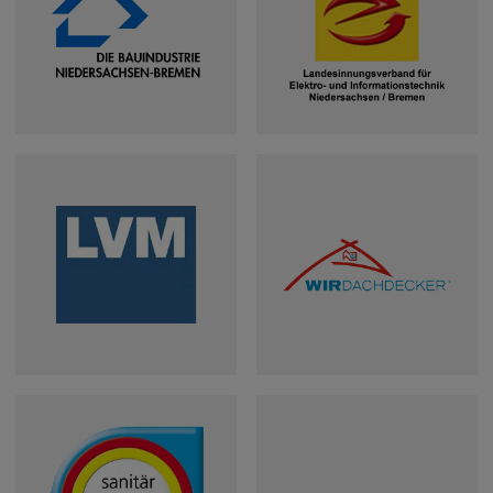
Unternehmer im
Lande Bremen e.V.
Landesinnungsverband
Bauindustrieverband
für Elektro- und
Niedersachsen-
Informationstechnik
Bremen
Niedersachsen /
Bremen
Landesinnungsverband
Landesverband
des
Metall
Dachdeckerhandwerks