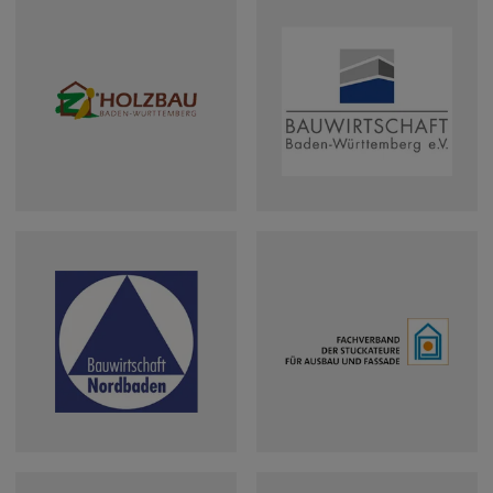
Verband Garten-,
Landschafts- und
Sportplatzbau
Baden-
Württemberg e.V.
Verband des
Zimmerer- u.
Bauwirtschaft
Holzbaugewerbes
Baden-
Baden-
Württemberg e.V.
Württemberg