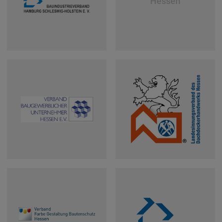
Hessen
e.V.
Klima Hamburg e.V.
Bauindustrieverband
Hamburg Schleswig
Holstein e.V.
Verband
Landesinnungsverband
baugewerblicher
des
Unternehmer
Dachdeckerhandwerks