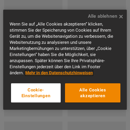
Fachverband der
Verband
Stuckateure für
Bauwirtschaft
Ausbau und
Wenn Sie auf „Alle Cookies akzeptieren“ klicken,
Nordbaden e.V.
Fassade Baden-
stimmen Sie der Speicherung von Cookies auf Ihrem
Württemberg
Gerät zu, um die Websitenavigation zu verbessern, die
Websitenutzung zu analysieren und unsere
Marketingbemühungen zu unterstützen, über „Cookie
Einstellungen“ haben Sie die Möglichkeit, sie
anzupassen. Später können Sie Ihre Privatsphäre-
Einstellungen jederzeit über den Link im Footer
Fachverband
ändern.
Mehr in den Datenschutzhinweisen
Verband Holzbau
Sanitär-Heizung-
Baden und Ausbau
Klima Baden-
Fassade
Cookie-
Alle Cookies
Württemberg
Einstellungen
akzeptieren