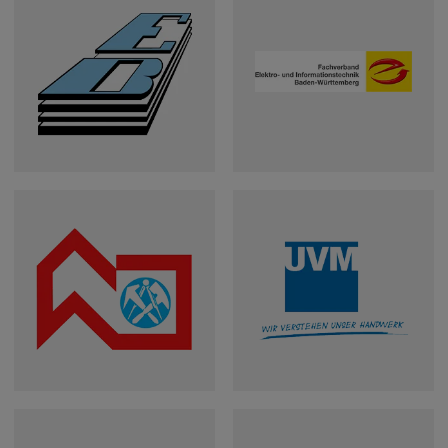
Kreishandwerkerschaft
Kreishandwerkerschaft
Biberach
Ravensburg
Fachverband
Fachverband
Elektro- und
Fußbodenbau
Informationstechnik
Baden-
Baden-
Württemberg
Württemberg e.V.
Landesinnungsverband