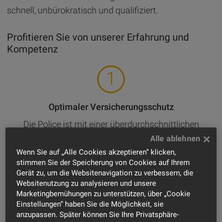
schnell, unbürokratisch und qualifiziert.
Profitieren Sie von unserer Erfahrung und
Kompetenz
Optimaler Versicherungsschutz
Die Police ist mit einer überdurchschnittlichen
Deckung ausgestattet, die führend am Markt ist.
Wenn Sie auf „Alle Cookies akzeptieren“ klicken,
stimmen Sie der Speicherung von Cookies auf Ihrem
Gerät zu, um die Websitenavigation zu verbessern, die
Websitenutzung zu analysieren und unsere
Marketingbemühungen zu unterstützen, über „Cookie
Günstiges Preis-Leistungs-Verhältnis
Einstellungen“ haben Sie die Möglichkeit, sie
anzupassen. Später können Sie Ihre Privatsphäre-
Nicht nur der preiswerte Beitrag zählt, sondern die