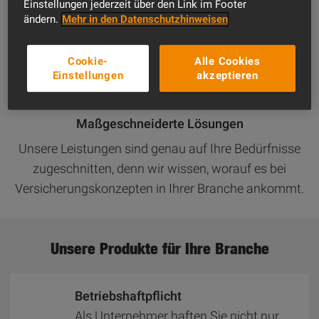
Einstellungen jederzeit über den Link im Footer
starken Leistungen, die Sie dafür erhalten. Lassen Sie
ändern.
Mehr in den Datenschutzhinweisen
sich von den Leistungen der VHV überzeugen.
Cookie-
Alle Cookies
Einstellungen
akzeptieren
Maßgeschneiderte Lösungen
Unsere Leistungen sind genau auf Ihre Bedürfnisse
zugeschnitten, denn wir wissen, worauf es bei
Versicherungskonzepten in Ihrer Branche ankommt.
Unsere Produkte für Ihre Branche
Betriebs­haft­pflicht
Als Unternehmer haften Sie nicht nur