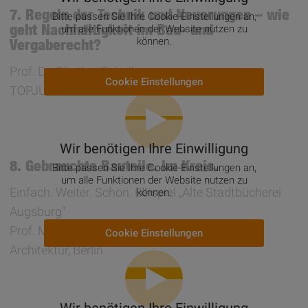
7. Regeln der Technik und Neuerungen – wie
Bitte passen Sie Ihre Cookie-Einstellungen an,
geht Nachhaltigkeit im Bau- und
um alle Funktionen der Website nutzen zu
können.
Vergaberecht?
Prof. Dr. Günther Schalk
Cookie Einstellungen
TOPJUS Rechtsanwälte
Wir benötigen Ihre Einwilligung
8. Gebrauchte Bauteile. Im Kreis.
Bitte passen Sie Ihre Cookie-Einstellungen an,
um alle Funktionen der Website nutzen zu
Einfach. Weiter. Schön. Beispiel „Alte Stadtbücherei
können.
Augsburg“
Prof. Mikala Holme Samsøe, ensømble Studio
Cookie Einstellungen
Architektur, Berlin