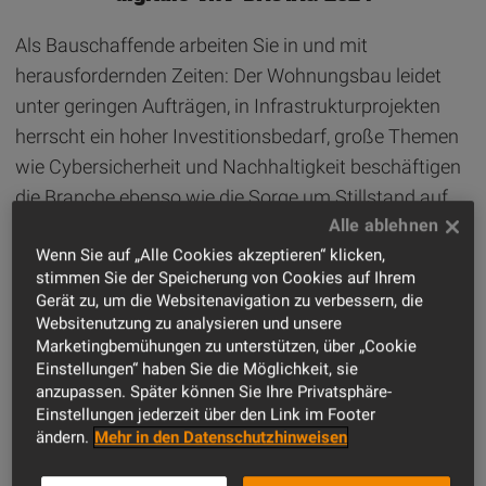
Als Bauschaffende arbeiten Sie in und mit
herausfordernden Zeiten: Der Wohnungsbau leidet
unter geringen Aufträgen, in Infrastrukturprojekten
herrscht ein hoher Investitionsbedarf, große Themen
wie Cybersicherheit und Nachhaltigkeit beschäftigen
die Branche ebenso wie die Sorge um Stillstand auf
den Baustellen und seine Folgen. Mit diesen
Wenn Sie auf „Alle Cookies akzeptieren“ klicken,
Problemstellungen sind Sie aber nicht allein. Und: Es
stimmen Sie der Speicherung von Cookies auf Ihrem
hilft, informiert zu bleiben.
Gerät zu, um die Websitenavigation zu verbessern, die
Websitenutzung zu analysieren und unsere
Marketingbemühungen zu unterstützen, über „Cookie
Daher haben wir viele dieser Themen beim
4.
Einstellungen“ haben Sie die Möglichkeit, sie
digitalen VHV-BAUTAG am 09. April 2024
mit
anzupassen. Später können Sie Ihre Privatsphäre-
hochkarätigen Vertretern der Spitzenverbände und
Einstellungen jederzeit über den Link im Footer
ändern.
Mehr in den Datenschutzhinweisen
unseren Fachexperten für Sie und mit Ihnen
beleuchtet. Alle Vorträge finden Sie auch noch einmal