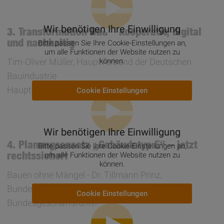
Wir benötigen Ihre Einwilligung
3. Transformation Bau – kooperativ, digital
und nachhaltig
Bitte passen Sie Ihre Cookie-Einstellungen an,
um alle Funktionen der Website nutzen zu
Tim-Oliver Müller, Hauptverband der Deutschen
können.
Bauindustrie
Hauptgeschäftsführer
Cookie Einstellungen
Wir benötigen Ihre Einwilligung
4. Planungsansatz „Gebäudetyp E“ – jetzt
Bitte passen Sie Ihre Cookie-Einstellungen an,
rechtssicher!
um alle Funktionen der Website nutzen zu
können.
Bauen ohne Mängel - Dr. Tillmann Prinz,
Bundesarchitektenkammer
Cookie Einstellungen
Bundesgeschäftsführer