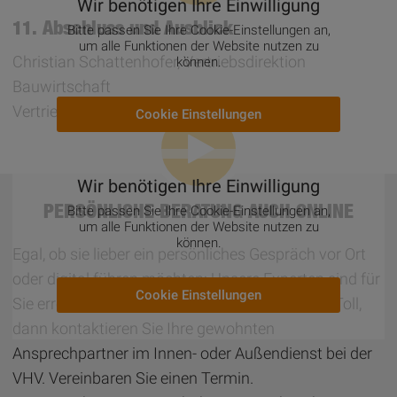
Wir benötigen Ihre Einwilligung
11. Abschluss und Ausblick
Bitte passen Sie Ihre Cookie-Einstellungen an,
um alle Funktionen der Website nutzen zu
Christian Schattenhofer, Vertriebsdirektion
können.
Bauwirtschaft
Vertriebsdirektor VHV
Cookie Einstellungen
Wir benötigen Ihre Einwilligung
PERSÖNLICHE BERATUNG AUCH ONLINE
Bitte passen Sie Ihre Cookie-Einstellungen an,
um alle Funktionen der Website nutzen zu
können.
Egal, ob sie lieber ein persönliches Gespräch vor Ort
oder digital führen möchten: Unsere Experten sind für
Cookie Einstellungen
Sie erreichbar. Sind Sie schon Kunde der VHV? Toll,
dann kontaktieren Sie Ihre gewohnten
Ansprechpartner im Innen- oder Außendienst bei der
VHV. Vereinbaren Sie einen Termin.