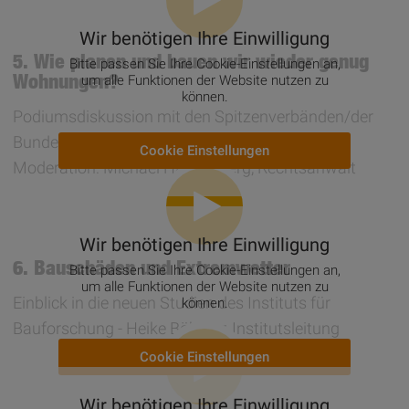
Wir benötigen Ihre Einwilligung
5. Wie planen und bauen wir wieder genug
Bitte passen Sie Ihre Cookie-Einstellungen an,
Wohnungen?
um alle Funktionen der Website nutzen zu
können.
Podiumsdiskussion mit den Spitzenverbänden/der
Bundesarchitektenkammer
Cookie Einstellungen
Moderation: Michael Halstenberg, Rechtsanwalt
Wir benötigen Ihre Einwilligung
6. Bauschäden und Extremwetter
Bitte passen Sie Ihre Cookie-Einstellungen an,
um alle Funktionen der Website nutzen zu
Einblick in die neuen Studien des Instituts für
können.
Bauforschung - Heike Böhmer, Institutsleitung
Cookie Einstellungen
Wir benötigen Ihre Einwilligung