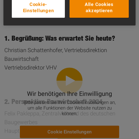
hier in Form von Videos. Also schauen Sie gern (noch
Cookie-
Alle Cookies
Einstellungen
akzeptieren
einmal) rein!
1. Begrüßung: Was erwartet Sie heute?
Christian Schattenhofer, Vertriebsdirektion
Bauwirtschaft
Vertriebsdirektor VHV
Wir benötigen Ihre Einwilligung
2. Perspektive Bauwirtschaft 2024
Bitte passen Sie Ihre Cookie-Einstellungen an,
um alle Funktionen der Website nutzen zu
Felix Pakleppa, Zentralverband des deutschen
können.
Baugewerbes
Hauptgeschäftsführer
Cookie Einstellungen