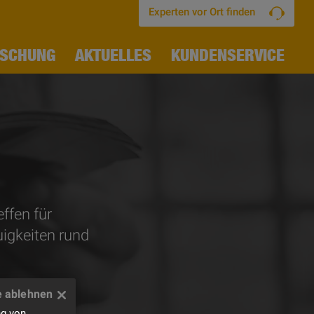
Experten vor Ort finden
RSCHUNG
AKTUELLES
KUNDENSERVICE
ffen für
igkeiten rund
ng von