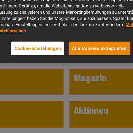
uf Ihrem Gerät zu, um die Websitenavigation zu verbessern, die
tzung zu analysieren und unsere Marketingbemühungen zu unterstü
rtschaft ist es uns ein Anliegen, Sie über Neuigkeiten zu 
instellungen“ haben Sie die Möglichkeit, sie anzupassen. Später kö
atsphäre-Einstellungen jederzeit über den Link im Footer ändern.
Meh
n für Gespräche zur Verfügung stehen. Unsere VHV-Bauta
utzhinweisen
 interessanten Gesprächen und Kontakten sowie Vorträge
 erhalten Sie Informationen rund um das Thema Bau und 
Cookie-Einstellungen
Alle Cookies akzeptieren
Magazin
Aktionen