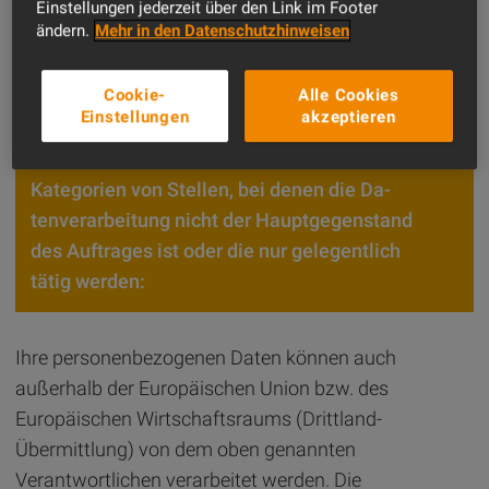
Einstellungen jederzeit über den Link im Footer
ändern.
Mehr in den Datenschutzhinweisen
Stellen, bei denen die Da­ten­ver­ar­bei­tung
Cookie-
Alle Cookies
Hauptgegenstand des Auftrags ist:
Einstellungen
akzeptieren
Kategorien von Stellen, bei denen die Da­
ten­ver­ar­bei­tung nicht der Hauptgegenstand
des Auftrages ist oder die nur gelegentlich
tätig werden:
Ihre personenbezogenen Daten können auch
außerhalb der Europäischen Union bzw. des
Europäischen Wirtschaftsraums (Drittland-
Übermittlung) von dem oben genannten
Verantwortlichen verarbeitet werden. Die