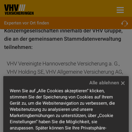
Experten vor Ort finden
Konzerngesellschaften innerhalb der VHV Gruppe,
die an der gemeinsamen Stammdatenverwaltung
teilnehmen:
VHV Vereinigte Hannoversche Versicherung a. G.,
VHV Holding SE, VHV Allgemeine Versicherung AG,
Hannoversche Lebensversicherung AG, VHV
solutions GmbH, VHV Dienstleistungen GmbH,
Wenn Sie auf „Alle Cookies akzeptieren“ klicken,
Hannoversche Direktvertriebs-GmbH,
stimmen Sie der Speicherung von Cookies auf Ihrem
Gerät zu, um die Websitenavigation zu verbessern, die
Hannoversche-Consult GmbH, Pensionskasse der
Websitenutzung zu analysieren und unsere
VHV-Versicherungen, VVH Versicherungsvermittlung
Marketingbemühungen zu unterstützen, über „Cookie
Hannover GmbH, WAVE Management AG, VHV
Einstellungen“ haben Sie die Möglichkeit, sie
anzupassen. Später können Sie Ihre Privatsphäre-
digital development GmbH.