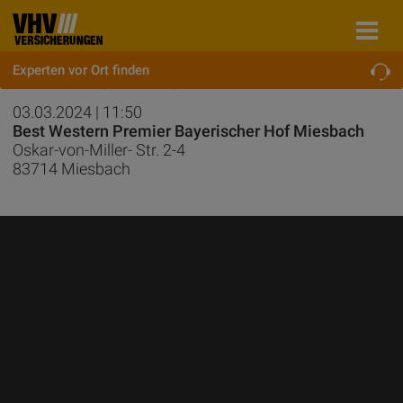
Experten vor Ort finden
VHV Bautag Oberbayern 2024
03.03.2024
|
11:50
Best Western Premier Bayerischer Hof Miesbach
Oskar-von-Miller- Str. 2-4
83714
Miesbach