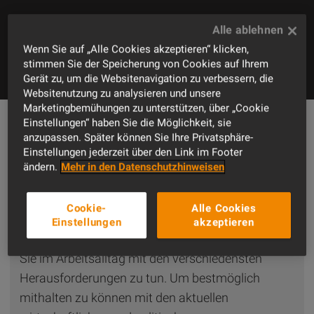
Wenn Sie auf „Alle Cookies akzeptieren“ klicken,
stimmen Sie der Speicherung von Cookies auf Ihrem
Gerät zu, um die Websitenavigation zu verbessern, die
Websitenutzung zu analysieren und unsere
Marketingbemühungen zu unterstützen, über „Cookie
Einstellungen“ haben Sie die Möglichkeit, sie
anzupassen. Später können Sie Ihre Privatsphäre-
Informationen zur Veranstaltung
Einstellungen jederzeit über den Link im Footer
Unser BAUTAG 2024 in Oberbayern –
ändern.
Mehr in den Datenschutzhinweisen
praxisnah und mit topaktuellen
Branchenthemen!
Cookie-
Alle Cookies
Als Bauunternehmer, Bauhandwerker, Planer oder
Einstellungen
akzeptieren
Sachkundiger rund um die Bauwirtschaft haben
Sie im Arbeitsalltag mit den verschiedensten
Herausforderungen zu tun. Um bestmöglich
mithalten zu können mit den aktuellen