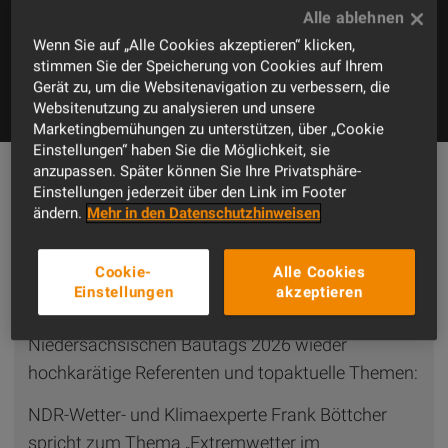
Wenn Sie auf „Alle Cookies akzeptieren“ klicken,
stimmen Sie der Speicherung von Cookies auf Ihrem
Gerät zu, um die Websitenavigation zu verbessern, die
Websitenutzung zu analysieren und unsere
Marketingbemühungen zu unterstützen, über „Cookie
Einstellungen“ haben Sie die Möglichkeit, sie
anzupassen. Später können Sie Ihre Privatsphäre-
Einstellungen jederzeit über den Link im Footer
Informationen zur Veranstaltung
ändern.
Mehr in den Datenschutzhinweisen
Die beliebten VHV-Bautage sind zurück – live und
wieder VOR ORT! Gemeinsam mit den
Cookie-
Alle Cookies
Niedersächsischen Baugewerbeverband
Einstellungen
akzeptieren
präsentieren wir im Rahmen des
Niedersächsischen Bautags 2026 wieder
hochkarätige Referenten und topaktuelle Themen:
NDR-Wetter- und Klimaexperte Frank Böttcher
spricht zum Thema „Extremwetter im