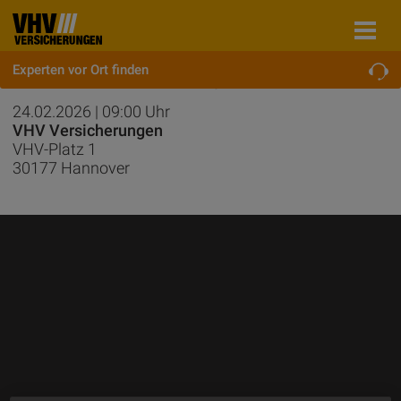
Experten vor Ort finden
Niedersächsischer Bautag 2026
24.02.2026
|
09:00 Uhr
VHV Versicherungen
VHV-Platz 1
30177
Hannover