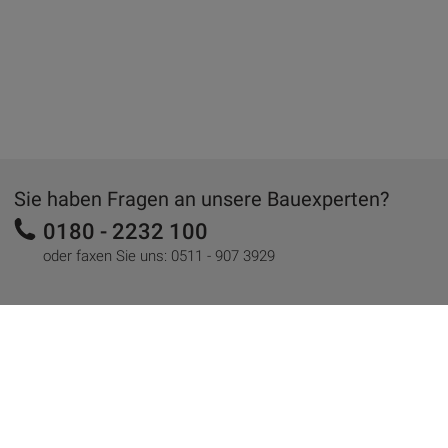
Sie haben Fragen an unsere Bauexperten?
0180 - 2232 100
oder faxen Sie uns:
0511 - 907 3929
Sie können auch:
Einen Termin vereinbaren
Einen Rückruf anfordern
Eine E-Mail-Anfrage stellen