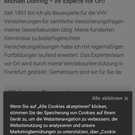
Michael
Döhring
–
Ihr Experte
vor Ort!
Seit 1991 bin ich als Bauexperte für die VHV
Versicherungen für sämtliche Versicherungsfragen
meiner Gewerbekunden tätig. Meine fundierten
Kenntnisse zu bedarfsgerechten
Versicherungslösungen habe ich mit regelmäßigen
Fortbildungen laufend erweitert. Das Expertenteam
vor Ort wird durch meine Vertriebsunterstützung in
Frankfurt gestärkt. Gemeinsam sind wir für Sie da.
Wir beraten Sie gerne!
069/971094-14
Wenn Sie auf „Alle Cookies akzeptieren“ klicken,
oder faxen Sie uns:
069/971094-55
stimmen Sie der Speicherung von Cookies auf Ihrem
Gerät zu, um die Websitenavigation zu verbessern, die
Servicezeiten:
Websitenutzung zu analysieren und unsere
Montag - Freitag:
08:00 - 18:00 Uhr
Marketingbemühungen zu unterstützen, über „Cookie